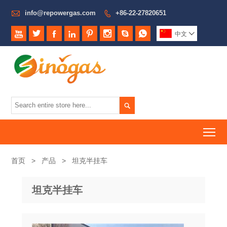

info@repowergas.com
+86-22-27820651









中文


To
首页
>
产品
>
坦克半挂车
坦克半挂车