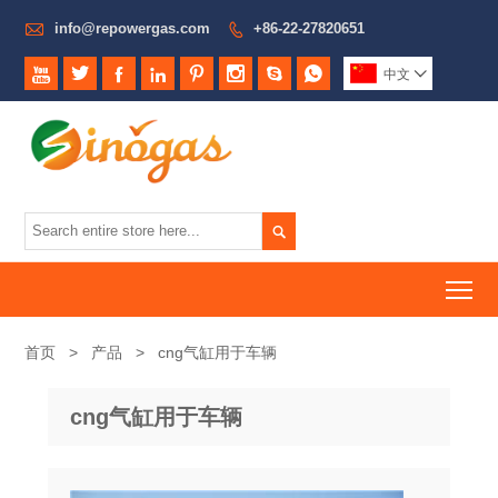

info@repowergas.com
+86-22-27820651









中文


To
首页
>
产品
>
cng气缸用于车辆
cng气缸用于车辆