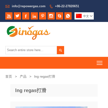

info@repowergas.com
+86-22-27820651









中文


To
首页
>
产品
>
lng regas打滑
lng regas打滑