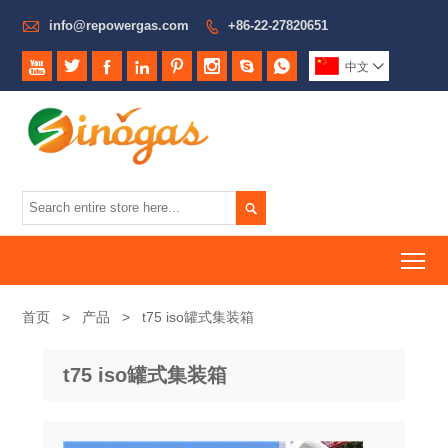

info@repowergas.com
+86-22-27820651









中文


To
首页
>
产品
>
t75 iso罐式集装箱
t75 iso罐式集装箱