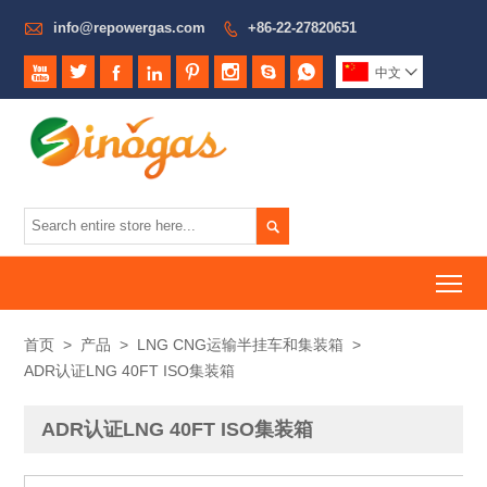

info@repowergas.com
+86-22-27820651









中文


To
首页
>
产品
>
LNG CNG运输半挂车和集装箱
>
ADR认证LNG 40FT ISO集装箱
ADR认证LNG 40FT ISO集装箱