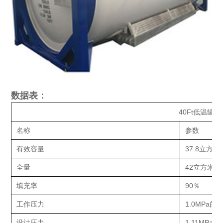
数据表：
40Ft低温罐
名称
参数
有效容量
37.8立方米
全量
42立方米
填充率
90％
工作压力
1.0MPa的
设计压力
1.11MPa