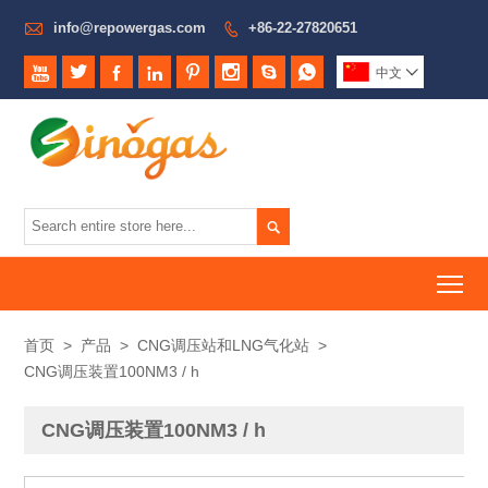

info@repowergas.com
+86-22-27820651









中文


To
首页
>
产品
>
CNG调压站和LNG气化站
>
CNG调压装置100NM3 / h
CNG调压装置100NM3 / h