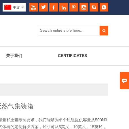








中文


关于我们
CERTIFICATES

天然气集装箱
容量和重量限制要求，我们能够为单个瓶组提供容量从500N3
3的气体橇的定制解决方案，尺寸可从5英尺，10英尺，15英尺，