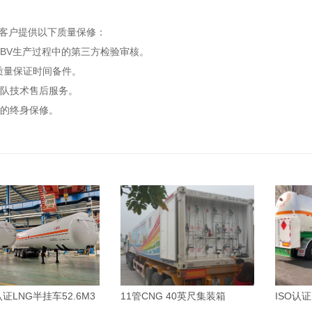
为客户提供以下质量
保修
：
BV
生产过程中的第三方检验审核。
质量保证时间
备件
。
队技术售后服务。
的终身保修
。
认证LNG半挂车52.6M3
11管CNG 40英尺集装箱
ISO认