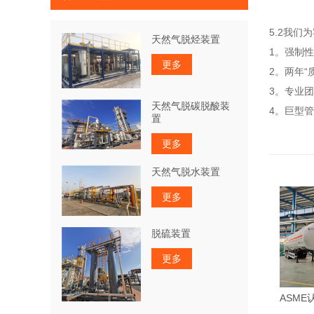
5.2我们
天然气脱烃装置
1。
强制性
更多
2。
两年
“
3。
专业团
天然气脱碳脱酸装
4。
巨型管
置
更多
天然气脱水装置
更多
脱硫装置
更多
ASME