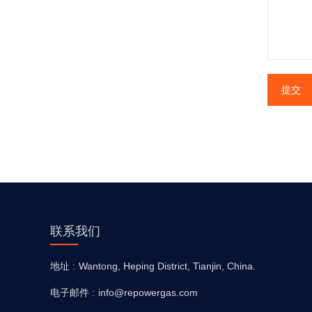
提交
联系我们
地址 :
Wantong, Heping District, Tianjin, China.
电子邮件 :
info@repowergas.com